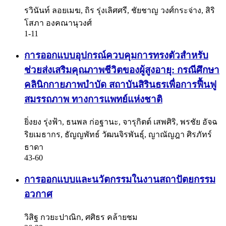
รวินันท์ ลอยเมฆ, ถิร รุ่งเลิศศรี, ชัยชาญ วงศ์กระจ่าง, สิริ
โสภา องคณานุวงศ์
1-11
การออกแบบอุปกรณ์ควบคุมการทรงตัวสำหรับ
ช่วยส่งเสริมคุณภาพชีวิตของผู้สูงอายุ: กรณีศึกษา
คลินิกกายภาพบำบัด สถาบันสิรินธรเพื่อการฟื้นฟู
สมรรถภาพ ทางการแพทย์แห่งชาติ
ยิ่งยง รุ่งฟ้า, ธนพล ก่อฐานะ, จารุกิตต์ เสพศิริ, พรชัย อัจฉ
ริยเมธากร, ธัญญพัทธ์ วัฒนจิรพันธุ์, ญาณัญฎา ศิรภัทร์
ธาดา
43-60
การออกแบบและนวัตกรรมในงานสถาปัตยกรรม
อวกาศ
วิสิฐ กวยะปาณิก, ศศิธร คล้ายชม