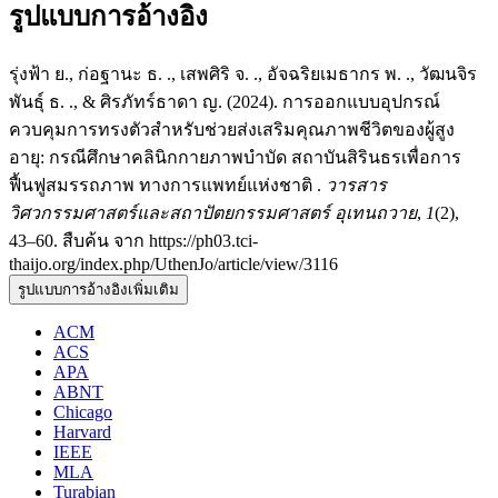
รูปแบบการอ้างอิง
รุ่งฟ้า ย., ก่อฐานะ ธ. ., เสพศิริ จ. ., อัจฉริยเมธากร พ. ., วัฒนจิร
พันธุ์ ธ. ., & ศิรภัทร์ธาดา ญ. (2024). การออกแบบอุปกรณ์
ควบคุมการทรงตัวสำหรับช่วยส่งเสริมคุณภาพชีวิตของผู้สูง
อายุ: กรณีศึกษาคลินิกกายภาพบำบัด สถาบันสิรินธรเพื่อการ
ฟื้นฟูสมรรถภาพ ทางการแพทย์แห่งชาติ .
วารสาร
วิศวกรรมศาสตร์และสถาปัตยกรรมศาสตร์ อุเทนถวาย
,
1
(2),
43–60. สืบค้น จาก https://ph03.tci-
thaijo.org/index.php/UthenJo/article/view/3116
รูปแบบการอ้างอิงเพิ่มเติม
ACM
ACS
APA
ABNT
Chicago
Harvard
IEEE
MLA
Turabian