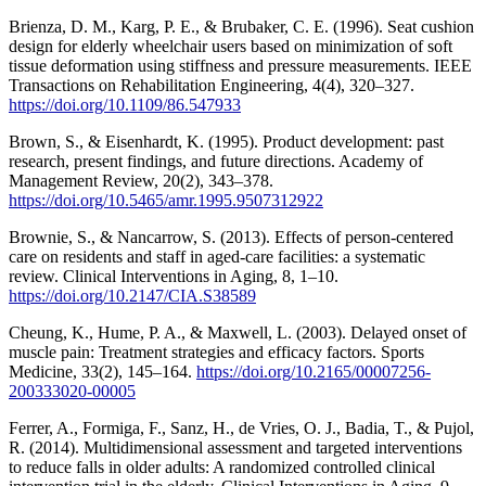
Brienza, D. M., Karg, P. E., & Brubaker, C. E. (1996). Seat cushion
design for elderly wheelchair users based on minimization of soft
tissue deformation using stiffness and pressure measurements. IEEE
Transactions on Rehabilitation Engineering, 4(4), 320–327.
https://doi.org/10.1109/86.547933
Brown, S., & Eisenhardt, K. (1995). Product development: past
research, present findings, and future directions. Academy of
Management Review, 20(2), 343–378.
https://doi.org/10.5465/amr.1995.9507312922
Brownie, S., & Nancarrow, S. (2013). Effects of person-centered
care on residents and staff in aged-care facilities: a systematic
review. Clinical Interventions in Aging, 8, 1–10.
https://doi.org/10.2147/CIA.S38589
Cheung, K., Hume, P. A., & Maxwell, L. (2003). Delayed onset of
muscle pain: Treatment strategies and efficacy factors. Sports
Medicine, 33(2), 145–164.
https://doi.org/10.2165/00007256-
200333020-00005
Ferrer, A., Formiga, F., Sanz, H., de Vries, O. J., Badia, T., & Pujol,
R. (2014). Multidimensional assessment and targeted interventions
to reduce falls in older adults: A randomized controlled clinical