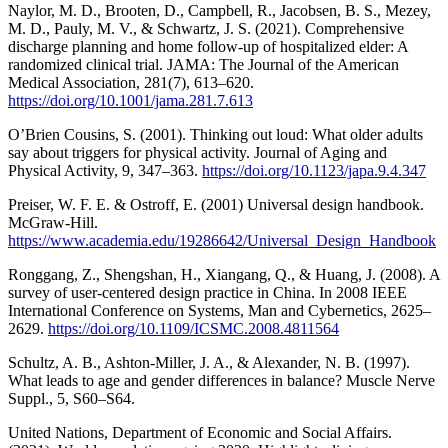
Naylor, M. D., Brooten, D., Campbell, R., Jacobsen, B. S., Mezey,
M. D., Pauly, M. V., & Schwartz, J. S. (2021). Comprehensive
discharge planning and home follow-up of hospitalized elder: A
randomized clinical trial. JAMA: The Journal of the American
Medical Association, 281(7), 613–620.
https://doi.org/10.1001/jama.281.7.613
O’Brien Cousins, S. (2001). Thinking out loud: What older adults
say about triggers for physical activity. Journal of Aging and
Physical Activity, 9, 347–363.
https://doi.org/10.1123/japa.9.4.347
Preiser, W. F. E. & Ostroff, E. (2001) Universal design handbook.
McGraw-Hill.
https://www.academia.edu/19286642/Universal_Design_Handbook
Ronggang, Z., Shengshan, H., Xiangang, Q., & Huang, J. (2008). A
survey of user-centered design practice in China. In 2008 IEEE
International Conference on Systems, Man and Cybernetics, 2625–
2629.
https://doi.org/10.1109/ICSMC.2008.4811564
Schultz, A. B., Ashton-Miller, J. A., & Alexander, N. B. (1997).
What leads to age and gender differences in balance? Muscle Nerve
Suppl., 5, S60–S64.
United Nations, Department of Economic and Social Affairs.