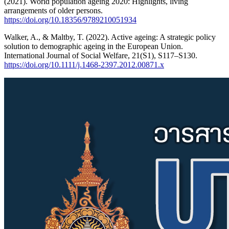
(2021). World population ageing 2020: Highlights, living
arrangements of older persons.
https://doi.org/10.18356/9789210051934
Walker, A., & Maltby, T. (2022). Active ageing: A strategic policy
solution to demographic ageing in the European Union.
International Journal of Social Welfare, 21(S1), S117–S130.
https://doi.org/10.1111/j.1468-2397.2012.00871.x