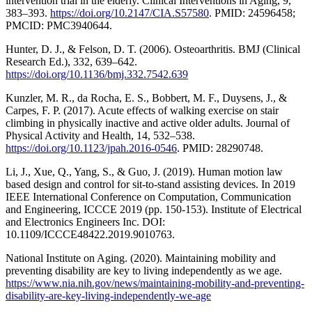
intervention trial in the elderly. Clinical Interventions in Aging, 9,
383–393.
https://doi.org/10.2147/CIA.S57580
. PMID: 24596458;
PMCID: PMC3940644.
Hunter, D. J., & Felson, D. T. (2006). Osteoarthritis. BMJ (Clinical
Research Ed.), 332, 639–642.
https://doi.org/10.1136/bmj.332.7542.639
Kunzler, M. R., da Rocha, E. S., Bobbert, M. F., Duysens, J., &
Carpes, F. P. (2017). Acute effects of walking exercise on stair
climbing in physically inactive and active older adults. Journal of
Physical Activity and Health, 14, 532–538.
https://doi.org/10.1123/jpah.2016-0546
. PMID: 28290748.
Li, J., Xue, Q., Yang, S., & Guo, J. (2019). Human motion law
based design and control for sit-to-stand assisting devices. In 2019
IEEE International Conference on Computation, Communication
and Engineering, ICCCE 2019 (pp. 150-153). Institute of Electrical
and Electronics Engineers Inc. DOI:
10.1109/ICCCE48422.2019.9010763.
National Institute on Aging. (2020). Maintaining mobility and
preventing disability are key to living independently as we age.
https://www.nia.nih.gov/news/maintaining-mobility-and-preventing-
disability-are-key-living-independently-we-age