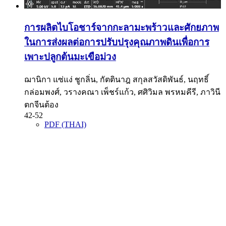
การผลิตไบโอชาร์จากกะลามะพร้าวและศักยภาพ
ในการส่งผลต่อการปรับปรุงคุณภาพดินเพื่อการ
เพาะปลูกต้นมะเขือม่วง
ฌานิกา แซ่แง่ ชูกลิ่น, กัตตินาฎ สกุลสวัสดิพันธ์, นฤทธิ์
กล่อมพงศ์, วรางคณา เพ็ชร์แก้ว, ศศิวิมล พรหมคีรี, ภาวินี
ตกจีนต้อง
42-52
PDF (THAI)