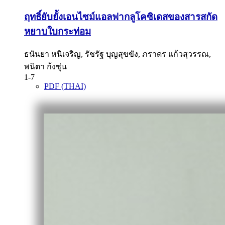
ฤทธิ์ยับยั้งเอนไซม์แอลฟากลูโคซิเดสของสารสกัด
หยาบใบกระท่อม
ธนันยา หนิเจริญ, รัชรัฐ บุญสุขขัง, ภราดร แก้วสุวรรณ,
พนิตา ก้งซุ่น
1-7
PDF (THAI)