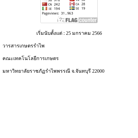
เริ่มนับตั้งแต่ : 25 มกราคม 2566
วารสารเกษตรรำไพ
คณะเทคโนโลยีการเกษตร
มหาวิทยาลัยราชภัฏรำไพพรรณี จ.จันทบุรี 22000