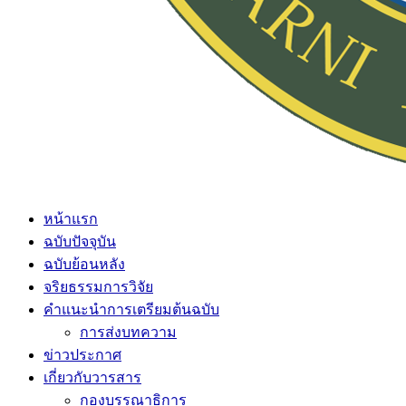
หน้าแรก
ฉบับปัจจุบัน
ฉบับย้อนหลัง
จริยธรรมการวิจัย
คำแนะนำการเตรียมต้นฉบับ
การส่งบทความ
ข่าวประกาศ
เกี่ยวกับวารสาร
กองบรรณาธิการ