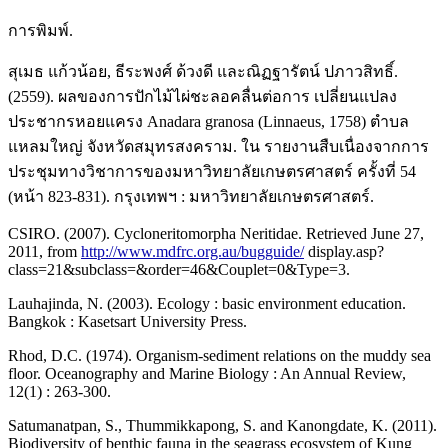
การพิมพ์.
สุเมธ แก้วน้อย, ธีระพงศ์ ด้วงดี และณิฏฐารัตน์ ปภาวสิทธิ์.
(2559). ผลของการปักไม้ไผ่ชะลอคลื่นต่อการ เปลี่ยนแปลง
ประชากรหอยแครง Anadara granosa (Linnaeus, 1758) ตำบล
แหลมใหญ่ จังหวัดสมุทรสงคราม. ใน รายงานสืบเนื่องจากการ
ประชุมทางวิชาการของมหาวิทยาลัยเกษตรศาสตร์ ครั้งที่ 54
(หน้า 823-831). กรุงเทพฯ : มหาวิทยาลัยเกษตรศาสตร์.
CSIRO. (2007). Cycloneritomorpha Neritidae. Retrieved June 27,
2011, from
http://www.mdfrc.org.au/bugguide/
display.asp?
class=21&subclass=&order=46&Couplet=0&Type=3.
Lauhajinda, N. (2003). Ecology : basic environment education.
Bangkok : Kasetsart University Press.
Rhod, D.C. (1974). Organism-sediment relations on the muddy sea
floor. Oceanography and Marine Biology : An Annual Review,
12(1) : 263-300.
Satumanatpan, S., Thummikkapong, S. and Kanongdate, K. (2011).
Biodiversity of benthic fauna in the seagrass ecosystem of Kung