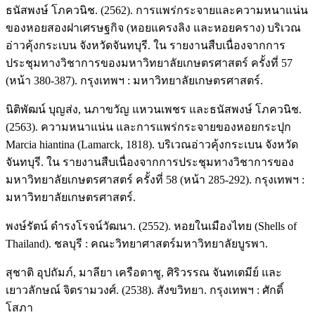
ธนัสพงษ์ โภควนิช. (2562). การแพร่กระจายและความหนาแน่น
ของหอยสองฝาเศรษฐกิจ (หอยแครงลิง และหอยคราง) บริเวณ
อ่าวคุ้งกระเบน จังหวัดจันทบุรี. ใน รายงานสืบเนื่องจากการ
ประชุมทางวิชาการของมหาวิทยาลัยเกษตรศาสตร์ ครั้งที่ 57
(หน้า 380-387). กรุงเทพฯ : มหาวิทยาลัยเกษตรศาสตร์.
นิติพัฒน์ บุญส่ง, นภาขวัญ แหวนเพชร และธนัสพงษ์ โภควนิช.
(2563). ความหนาแน่น และการแพร่กระจายของหอยกระปุก
Marcia hiantina (Lamarck, 1818). บริเวณอ่าวคุ้งกระเบน จังหวัด
จันทบุรี. ใน รายงานสืบเนื่องจากการประชุมทางวิชาการของ
มหาวิทยาลัยเกษตรศาสตร์ ครั้งที่ 58 (หน้า 285-292). กรุงเทพฯ :
มหาวิทยาลัยเกษตรศาสตร์.
พงษ์รัตน์ ดำรงโรจน์วัฒนา. (2552). หอยในเมืองไทย (Shells of
Thailand). ชลบุรี : คณะวิทยาศาสตร์มหาวิทยาลัยบูรพา.
สุชาติ อุปถัมภ์, มาลียา เครือตาชู, ศิริวรรณ จันทเตมีย์ และ
เยาวลักษณ์ จิตรามวงศ์. (2538). สังขวิทยา. กรุงเทพฯ : ศักดิ์
โสภา