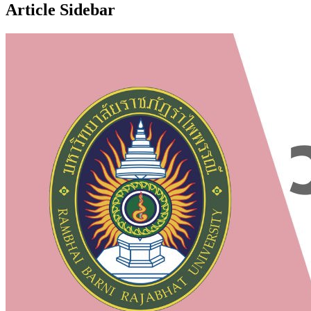
Article Sidebar