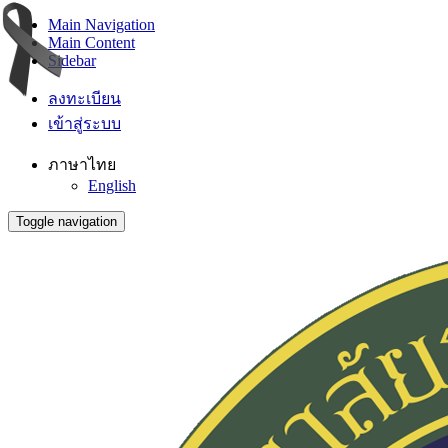
Main Navigation
Main Content
Sidebar
ลงทะเบียน
เข้าสู่ระบบ
ภาษาไทย
English
Toggle navigation