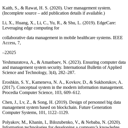
Kaith, S., & Rawat, H. S. (2020). User management system.
(Incomplete source – add publication details if available.)
Li, X., Huang, X., Li, C., Yu, R., & Shu, L. (2019). EdgeCare:
Leveraging edge computing for
collaborative data management in mobile healthcare systems. IEEE
Access, 7,
–22025
Yeshmuratova, A., & Amanbaev, N. (2023). Ensuring computer data
and management system security. International Bulletin of Applied
Science and Technology, 3(4), 282–287.
Eroshkin, S. Y., Kameneva, N. A., Kovkov, D., & Sukhorukov, A.
(2017). Conceptual system in the modern information management.
Procedia Computer Science, 103, 609–612.
Chen, J., Lv, Z., & Song, H. (2019). Design of personnel big data
management system based on blockchain. Future Generation
Computer Systems, 101, 1122–1129.
Polyakov, M., Khanin, I., Bilozubenko, V., & Nebaba, N. (2020).
Information technologies for developing a company’s knowledge