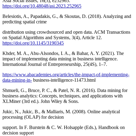
Asia Social Issues, 16(3), e252965.
https://doi.org/10.48048/asi.2023.252965
Belesiotis, A., Papadakis, G., & Skoutas, D. (2018). Analyzing and
predicting spatial crime
distribution using crowdsourced and open data. ACM Transactions
on Spatial Algorithms and Systems, 3(4), Article 12.
https://doi.org/10.1145/3190345
Khder, M. A., Abu-Alsondos, I. A., & Bahar, A. Y. (2021). The
impact of implementing data mining in business intelligence.
International Journal of Entrepreneurship, 25(4S), 1–7.
https://www.abacademies.org/articles/the-impact-of-implementing-
data-mining-in-
business-intelligence-11473.html
Shmueli, G., Bruce, P. C., & Patel, N. R. (2016). Data mining for
business analytics: Concepts, techniques, and applications with
XLMiner (3rd ed.). John Wiley & Sons.
Jukic, N., Jukic, B., & Malliaris, M. (2008). Online analytical
processing (OLAP) for decision
support. In F. Burstein & C. W. Holsapple (Eds.), Handbook on
decision support