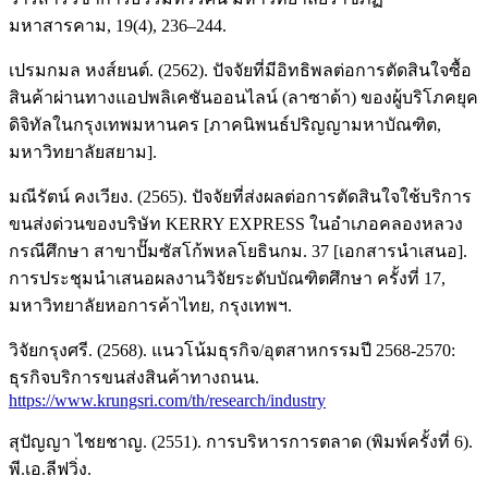
มหาสารคาม, 19(4), 236–244.
เปรมกมล หงส์ยนต์. (2562). ปัจจัยที่มีอิทธิพลต่อการตัดสินใจซื้อ
สินค้าผ่านทางแอปพลิเคชันออนไลน์ (ลาซาด้า) ของผู้บริโภคยุค
ดิจิทัลในกรุงเทพมหานคร [ภาคนิพนธ์ปริญญามหาบัณฑิต,
มหาวิทยาลัยสยาม].
มณีรัตน์ คงเวียง. (2565). ปัจจัยที่ส่งผลต่อการตัดสินใจใช้บริการ
ขนส่งด่วนของบริษัท KERRY EXPRESS ในอำเภอคลองหลวง
กรณีศึกษา สาขาปั๊มซัสโก้พหลโยธินกม. 37 [เอกสารนำเสนอ].
การประชุมนำเสนอผลงานวิจัยระดับบัณฑิตศึกษา ครั้งที่ 17,
มหาวิทยาลัยหอการค้าไทย, กรุงเทพฯ.
วิจัยกรุงศรี. (2568). แนวโน้มธุรกิจ/อุตสาหกรรมปี 2568-2570:
ธุรกิจบริการขนส่งสินค้าทางถนน.
https://www.krungsri.com/th/research/industry
สุปัญญา ไชยชาญ. (2551). การบริหารการตลาด (พิมพ์ครั้งที่ 6).
พี.เอ.ลีฟวิ่ง.