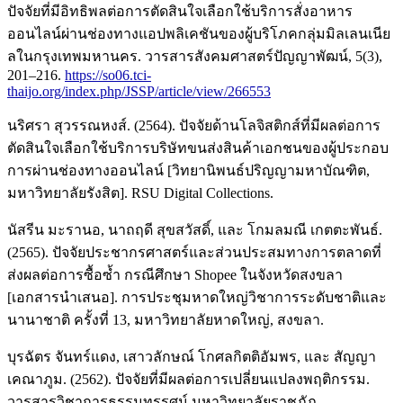
ปัจจัยที่มีอิทธิพลต่อการตัดสินใจเลือกใช้บริการสั่งอาหาร
ออนไลน์ผ่านช่องทางแอปพลิเคชันของผู้บริโภคกลุ่มมิลเลนเนีย
ลในกรุงเทพมหานคร. วารสารสังคมศาสตร์ปัญญาพัฒน์, 5(3),
201–216.
https://so06.tci-
thaijo.org/index.php/JSSP/article/view/266553
นริศรา สุวรรณหงส์. (2564). ปัจจัยด้านโลจิสติกส์ที่มีผลต่อการ
ตัดสินใจเลือกใช้บริการบริษัทขนส่งสินค้าเอกชนของผู้ประกอบ
การผ่านช่องทางออนไลน์ [วิทยานิพนธ์ปริญญามหาบัณฑิต,
มหาวิทยาลัยรังสิต]. RSU Digital Collections.
นัสรีน มะรานอ, นาถฤดี สุขสวัสดิ์, และ โกมลมณี เกตตะพันธ์.
(2565). ปัจจัยประชากรศาสตร์และส่วนประสมทางการตลาดที่
ส่งผลต่อการซื้อซ้ำ กรณีศึกษา Shopee ในจังหวัดสงขลา
[เอกสารนำเสนอ]. การประชุมหาดใหญ่วิชาการระดับชาติและ
นานาชาติ ครั้งที่ 13, มหาวิทยาลัยหาดใหญ่, สงขลา.
บุรฉัตร จันทร์แดง, เสาวลักษณ์ โกศลกิตติอัมพร, และ สัญญา
เคณาภูม. (2562). ปัจจัยที่มีผลต่อการเปลี่ยนแปลงพฤติกรรม.
วารสารวิชาการธรรมทรรศน์ มหาวิทยาลัยราชภัฏ