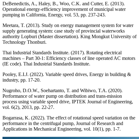
DeBenedictis, A., Haley, B., Woo, C.K. and Cutter, E. (2013).
Operational energy-efficiency improvement of municipal water
pumping in California, Energy, vol. 53, pp. 237-243.
Meetara, T. (2013). Study on energy management system for water
supply generating system: case study of provincial waterworks
authority Lopburi (Master dissertation). King Mongkut University of
Technology Thonburi.
Thai Industrial Standards Institute. (2017). Rotating electrical
machines – Part 30-1: Efficiency classes of line operated AC motors
(IE code). Thai Industrial Standards Institute.
Pooley, E.I.J. (2022). Variable speed drives, Energy in building &
industry, pp. 17-20.
Nugroho, D.O.W., Soehartanto, T. and Wibiwo, T.A. (2020).
Performance of water pump on distribution and trans-mission
process using variable speed drive, IPTEK Journal of Engineering,
vol. 6(2), 2013, pp. 22-27.
Bogarrasa, K. (2022). The effect of rotational speed variation on the
performance in the centrifugal pump, Journal of Research and
Applications in Mechanical Engineering, vol. 10(1), pp. 1-7.