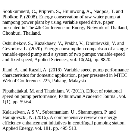
Sookkumnerd, C., Priprem, S., Hnunwong, A., Nadpoa, T. and
Pholkor, P. (2008). Energy conservation of raw water pump at
nampong power plant by using variable speed drive, paper
presented in The 4th Conference on Energy Network of Thailand,
Chonburi, Thailand.
Oshurbekov, S., Kazakbaev, V., Prakht, V., Dmitrievskii, V. and
Gevorkov, L. (2020). Energy consumption comparison of a single
variable-speed pump and a system of two pumps: variable-speed
and fixed speed, Applied Sciences, vol. 10(24), pp. 8820.
Jilani, A. and Razali, A. (2018). Variable speed pump performance
characteristics for domestic application, paper presented in MTEC
Web of Conferences 225, Pahang, Malaysia.
Pipathattakul, M. and Thadniam, V. (2011). Effect of rotational
speed on pump performance, Pathumwan Academic Journal, vol.
1(1), pp. 59-64.
Kalaiselvan, A.S.V., Subramaniam, U., Shanmugam, P. and
Hanigovszki, N. (2016). A comprehensive review on energy
efficiency enhancement initiatives in centrifugal pumping station,
Applied Energy, vol. 181, pp. 495-513.