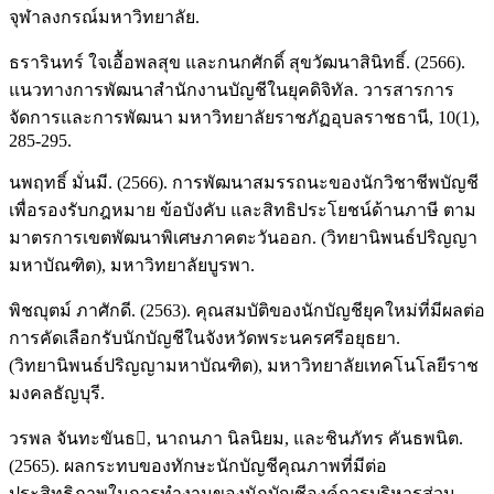
จุฬาลงกรณ์มหาวิทยาลัย.
ธรารินทร์ ใจเอื้อพลสุข และกนกศักดิ์ สุขวัฒนาสินิทธิ์. (2566).
แนวทางการพัฒนาสำนักงานบัญชีในยุคดิจิทัล. วารสารการ
จัดการและการพัฒนา มหาวิทยาลัยราชภัฏอุบลราชธานี, 10(1),
285-295.
นพฤทธิ์ มั่นมี. (2566). การพัฒนาสมรรถนะของนักวิชาชีพบัญชี
เพื่อรองรับกฎหมาย ข้อบังคับ และสิทธิประโยชน์ด้านภาษี ตาม
มาตรการเขตพัฒนาพิเศษภาคตะวันออก. (วิทยานิพนธ์ปริญญา
มหาบัณฑิต), มหาวิทยาลัยบูรพา.
พิชญุตม์ ภาศักดี. (2563). คุณสมบัติของนักบัญชียุคใหม่ที่มีผลต่อ
การคัดเลือกรับนักบัญชีในจังหวัดพระนครศรีอยุธยา.
(วิทยานิพนธ์ปริญญามหาบัณฑิต), มหาวิทยาลัยเทคโนโลยีราช
มงคลธัญบุรี.
วรพล จันทะขันธ, นาถนภา นิลนิยม, และชินภัทร คันธพนิต.
(2565). ผลกระทบของทักษะนักบัญชีคุณภาพที่มีต่อ
ประสิทธิภาพในการทำงานของนักบัญชีองค์การบริหารส่วน