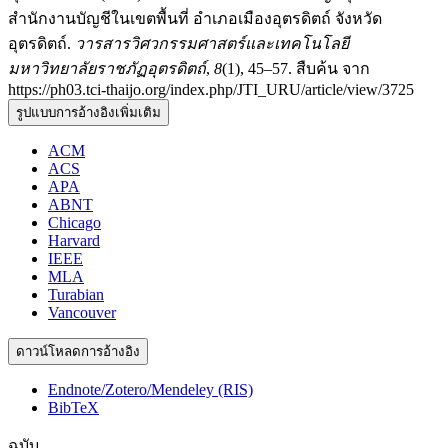
สำนักงานบัญชีในเขตพื้นที่ อำเภอเมืองอุตรดิตถ์ จังหวัด
อุตรดิตถ์.
วารสารวิศวกรรมศาสตร์และเทคโนโลยี
มหาวิทยาลัยราชภัฏอุตรดิตถ์
,
8
(1), 45–57. สืบค้น จาก
https://ph03.tci-thaijo.org/index.php/JTI_URU/article/view/3725
รูปแบบการอ้างอิงเพิ่มเติม
ACM
ACS
APA
ABNT
Chicago
Harvard
IEEE
MLA
Turabian
Vancouver
ดาวน์โหลดการอ้างอิง
Endnote/Zotero/Mendeley (RIS)
BibTeX
ฉบับ