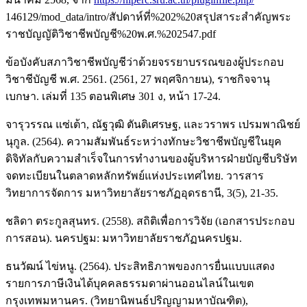
146129/mod_data/intro/สัปดาห์ที่%202%20สรุปสาระสำคัญพระ
ราชบัญญัติวิชาชีพบัญชี%20พ.ศ.%202547.pdf
ข้อบังคับสภาวิชาชีพบัญชีว่าด้วยจรรยาบรรณของผู้ประกอบ
วิชาชีบัญชี พ.ศ. 2561. (2561, 27 พฤศจิกายน), ราชกิจจานุ
เบกษา. เล่มที่ 135 ตอนพิเศษ 301 ง, หน้า 17-24.
จารุวรรณ แซ่เต้า, ณัฐวุฒิ ตันติเศรษฐ, และวราพร เปรมพาณิชย์
นุกูล. (2564). ความสัมพันธ์ระหว่างทักษะวิชาชีพบัญชีในยุค
ดิจิทัลกับความสำเร็จในการทำงานของผู้บริหารฝ่ายบัญชีบริษัท
จดทะเบียนในตลาดหลักทรัพย์แห่งประเทศไทย. วารสาร
วิทยาการจัดการ มหาวิทยาลัยราชภัฏอุดรธานี, 3(5), 21-35.
ชลิดา ตระกูลสุนทร. (2558). สถิติเพื่อการวิจัย (เอกสารประกอบ
การสอน). นครปฐม: มหาวิทยาลัยราชภัฏนครปฐม.
ธนวัฒน์ ไข่หนู. (2564). ประสิทธิภาพของการยื่นแบบแสดง
รายการภาษีเงินได้บุคคลธรรมดาผ่านออนไลน์ในเขต
กรุงเทพมหานคร. (วิทยานิพนธ์ปริญญามหาบัณฑิต),