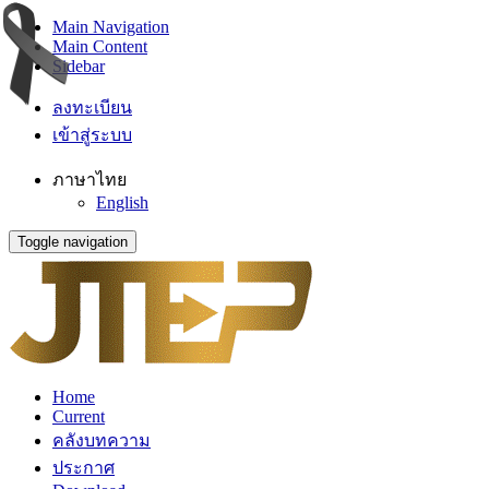
Main Navigation
Main Content
Sidebar
ลงทะเบียน
เข้าสู่ระบบ
ภาษาไทย
English
Toggle navigation
Home
Current
คลังบทความ
ประกาศ