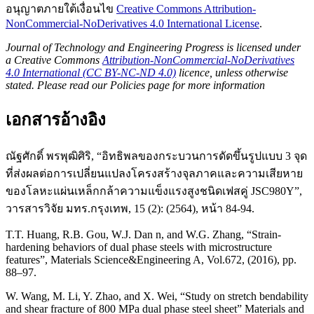
อนุญาตภายใต้เงื่อนไข
Creative Commons Attribution-
NonCommercial-NoDerivatives 4.0 International License
.
Journal of Technology and Engineering Progress is licensed under
a Creative Commons
Attribution-NonCommercial-NoDerivatives
4.0 International (CC BY-NC-ND 4.0)
licence, unless otherwise
stated. Please read our Policies page for more information
เอกสารอ้างอิง
ณัฐศักดิ์ พรพุฒิศิริ, “อิทธิพลของกระบวนการดัดขึ้นรูปแบบ 3 จุด
ที่ส่งผลต่อการเปลี่ยนแปลงโครงสร้างจุลภาคและความเสียหาย
ของโลหะแผ่นเหล็กกล้าความแข็งแรงสูงชนิดเฟสคู่ JSC980Y”,
วารสารวิจัย มทร.กรุงเทพ, 15 (2): (2564), หน้า 84-94.
T.T. Huang, R.B. Gou, W.J. Dan n, and W.G. Zhang, “Strain-
hardening behaviors of dual phase steels with microstructure
features”, Materials Science&Engineering A, Vol.672, (2016), pp.
88–97.
W. Wang, M. Li, Y. Zhao, and X. Wei, “Study on stretch bendability
and shear fracture of 800 MPa dual phase steel sheet” Materials and