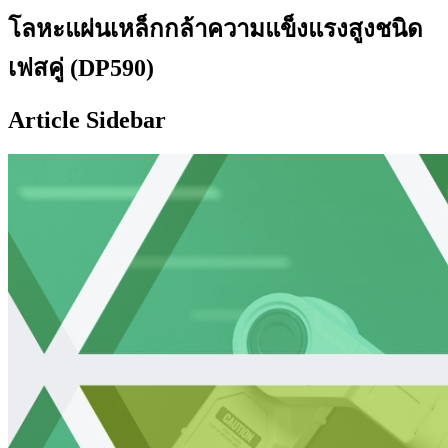
โลหะแผ่นเหล็กกล้าความแข็งแรงสูงชนิด
เฟสคู่ (DP590)
Article Sidebar