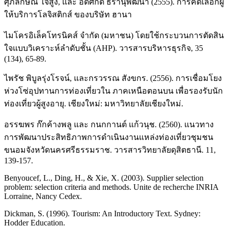
ศุภลักษณ์ ใจสูง, และ อดิศักดิ์ ธีรานุพัฒนา (2555). การคัดเลือกผู้
ให้บริการโลจิสติกส์ ของบริษัท ฮานา
ไมโครอิเล็คโทรนิคส์ จำกัด (มหาชน) โดยใช้กระบวนการตัดสิน
ใจแบบวิเคราะห์ลำดับชั้น (AHP). วารสารบริหารธุรกิจ, 35
(134), 65-89.
ไพรัช พิบูลรุ่งโรจน์, และกรวรรณ สังขกร. (2556). การเชื่อมโยง
ห่วงโซ่อุปทานการท่องเที่ยวใน ภาคเหนือตอนบน เพื่อรองรับนัก
ท่องเที่ยวผู้สูงอายุ. เชียงใหม่: มหาวิทยาลัยเชียงใหม่.
อรรฆพร ก๊กค้างพลู และ กนกกานต์ แก้วนุช. (2560). แนวทาง
การพัฒนาประสิทธิภาพการดำเนินงานแหล่งท่องเที่ยวชุมชน
ขนอมจังหวัดนครศรีธรรมราช. วารสารวิทยาลัยดุสิตธานี. 11,
139-157.
Benyoucef, L., Ding, H., & Xie, X. (2003). Supplier selection
problem: selection criteria and methods. Unite de recherche INRIA
Lorraine, Nancy Cedex.
Dickman, S. (1996). Tourism: An Introductory Text. Sydney:
Hodder Education.