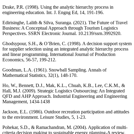
Drake, P.R. (1998). Using the analytic hierarchy process in
engineering education. Int. J. Engng Ed, 14, 191-196.
Edirisinghe, Lalith & Silva, Suranga. (2021). The Future of Travel
Business: A Conceptual Approach through Tourism Logistics
Perspectives. SSRN Electronic Journal. 10.2139/ssrn.3992920.
Ghodsypour, S.H., & O’Brien, C. (1998). A decision support system
for supplier selection using an integrated analytic hierarchy process
and linear programming. International Journal of Production
Economics, 56-57, 199-212.
Goodman, L.A. (1961). Snowball Sampling. Annals of
Mathematical Statistics, 32(1), 148-170.
Ho, W., Bennett, D.J., Mak, K.L., Chuah, K.B., Lee, C.K.M., &
Hall, M.J. (2009). Strategic Logistics Outsourcing: An Integrated
QFD and AHP Approach. Industrial Engineering and Engineering
Management, 1434-1438
Jackson, E.L. (1986). Outdoor recreation participation and attitudes
to the environment. Leisure Studies, 5, 1-23.
Pohekar, S.D., & Ramachandran, M. (2004). Application of multi-
criteria decision making to sustainable energy planning-A review.