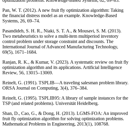
optimization problems. Knowledge-Based Systems, 62, 69–83.
Pan, W. T. (2012). A new fruit fly optimization algorithm: Taking
the financial distress model as an example. Knowledge-Based
Systems, 26, 69–74.
Pasandideh, S. H. R., Niaki, S. T. A., & Mousavi, S. M. (2013).
Two metaheuristics to solve a multi-item multiperiod inventory
control problem under storage constraint and discounts. The
International Journal of Advanced Manufacturing Technology,
69(5), 1671–1684.
Ranjan, R. K., & Kumar, V. (2023). A systematic review on fruit fly
optimization algorithm and its applications. Artificial Intelligence
Review, 56, 13015–13069.
Reinelt, G. (1991). TSPLIB—A traveling salesman problem library.
ORSA Journal on Computing, 3(4), 376–384.
Reinelt, G. (1995). TSPLIB95: A library of sample instances for the
TSP (and related problems). Universität Heidelberg.
Shan, D., Cao, G., & Dong, H. (2013). LGMS-FOA: An improved
fruit fly optimization algorithm for solving optimization problems.
Mathematical Problems in Engineering, 2013(1), 108768.