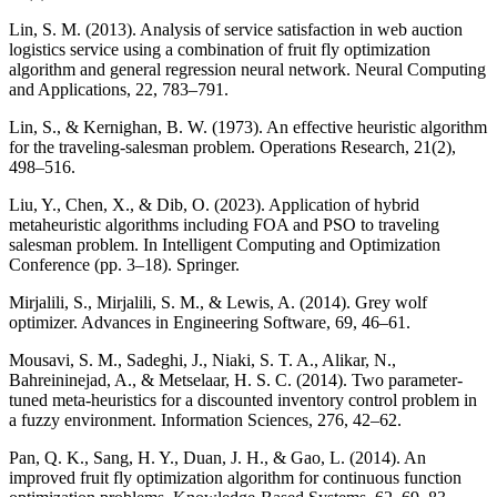
Lin, S. M. (2013). Analysis of service satisfaction in web auction
logistics service using a combination of fruit fly optimization
algorithm and general regression neural network. Neural Computing
and Applications, 22, 783–791.
Lin, S., & Kernighan, B. W. (1973). An effective heuristic algorithm
for the traveling-salesman problem. Operations Research, 21(2),
498–516.
Liu, Y., Chen, X., & Dib, O. (2023). Application of hybrid
metaheuristic algorithms including FOA and PSO to traveling
salesman problem. In Intelligent Computing and Optimization
Conference (pp. 3–18). Springer.
Mirjalili, S., Mirjalili, S. M., & Lewis, A. (2014). Grey wolf
optimizer. Advances in Engineering Software, 69, 46–61.
Mousavi, S. M., Sadeghi, J., Niaki, S. T. A., Alikar, N.,
Bahreininejad, A., & Metselaar, H. S. C. (2014). Two parameter-
tuned meta-heuristics for a discounted inventory control problem in
a fuzzy environment. Information Sciences, 276, 42–62.
Pan, Q. K., Sang, H. Y., Duan, J. H., & Gao, L. (2014). An
improved fruit fly optimization algorithm for continuous function