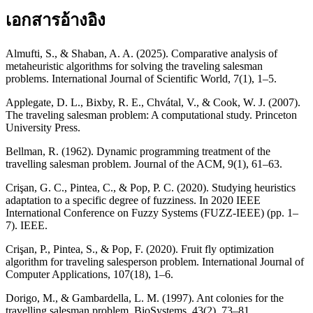
เอกสารอ้างอิง
Almufti, S., & Shaban, A. A. (2025). Comparative analysis of
metaheuristic algorithms for solving the traveling salesman
problems. International Journal of Scientific World, 7(1), 1–5.
Applegate, D. L., Bixby, R. E., Chvátal, V., & Cook, W. J. (2007).
The traveling salesman problem: A computational study. Princeton
University Press.
Bellman, R. (1962). Dynamic programming treatment of the
travelling salesman problem. Journal of the ACM, 9(1), 61–63.
Crişan, G. C., Pintea, C., & Pop, P. C. (2020). Studying heuristics
adaptation to a specific degree of fuzziness. In 2020 IEEE
International Conference on Fuzzy Systems (FUZZ-IEEE) (pp. 1–
7). IEEE.
Crişan, P., Pintea, S., & Pop, F. (2020). Fruit fly optimization
algorithm for traveling salesperson problem. International Journal of
Computer Applications, 107(18), 1–6.
Dorigo, M., & Gambardella, L. M. (1997). Ant colonies for the
travelling salesman problem. BioSystems, 43(2), 73–81.