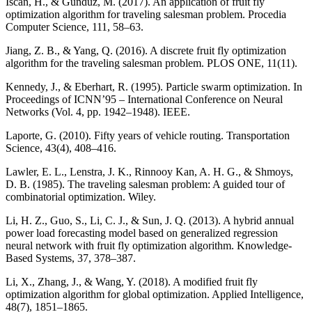
Iscan, H., & Gunduz, M. (2017). An application of fruit fly
optimization algorithm for traveling salesman problem. Procedia
Computer Science, 111, 58–63.
Jiang, Z. B., & Yang, Q. (2016). A discrete fruit fly optimization
algorithm for the traveling salesman problem. PLOS ONE, 11(11).
Kennedy, J., & Eberhart, R. (1995). Particle swarm optimization. In
Proceedings of ICNN’95 – International Conference on Neural
Networks (Vol. 4, pp. 1942–1948). IEEE.
Laporte, G. (2010). Fifty years of vehicle routing. Transportation
Science, 43(4), 408–416.
Lawler, E. L., Lenstra, J. K., Rinnooy Kan, A. H. G., & Shmoys,
D. B. (1985). The traveling salesman problem: A guided tour of
combinatorial optimization. Wiley.
Li, H. Z., Guo, S., Li, C. J., & Sun, J. Q. (2013). A hybrid annual
power load forecasting model based on generalized regression
neural network with fruit fly optimization algorithm. Knowledge-
Based Systems, 37, 378–387.
Li, X., Zhang, J., & Wang, Y. (2018). A modified fruit fly
optimization algorithm for global optimization. Applied Intelligence,
48(7), 1851–1865.