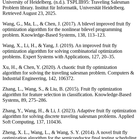
University of Heidelberg. (n.d.). TSPLIB95: Traveling Salesman
Problem library. Institut für Informatik, Universität Heidelberg.
Retrieved August 23, 2025.
Wang, G., Ma, L., & Chen, J. (2017). A bilevel improved fruit fly
optimization algorithm for the nonlinear bilevel programming
problem. Knowledge-Based Systems, 138, 113–123.
Wang, X., Li, H., & Yang, J. (2019). An improved fruit fly
optimization algorithm for solving combinatorial optimization
problems. Expert Systems with Applications, 127, 20–35.
Xu, H., & Chen, Y. (2020). A chaotic fruit fly optimization
algorithm for solving the traveling salesman problem. Computers &
Industrial Engineering, 142, 106372.
Zhang, L., Wang, S., & Liu, B. (2015). Fruit fly optimization
algorithm for feature selection in classification. Knowledge-Based
Systems, 89, 275–286.
Zhang, Y., Wang, H., & Li, J. (2023). Adaptive fruit fly optimization
algorithm for solving discrete traveling salesman problems. Applied
Soft Computing, 137, 110436.
Zheng, X. L., Wang, L., & Wang, S. Y. (2014). A novel fruit fly
optimization algorithm for the semiconductor final testing scheduling