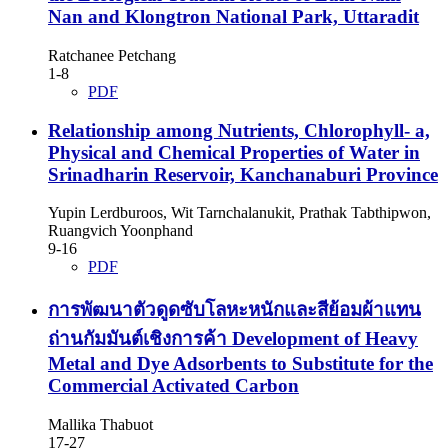
Nan and Klongtron National Park, Uttaradit
Ratchanee Petchang
1-8
PDF
Relationship among Nutrients, Chlorophyll- a,
Physical and Chemical Properties of Water in
Srinadharin Reservoir, Kanchanaburi Province
Yupin Lerdburoos, Wit Tarnchalanukit, Prathak Tabthipwon,
Ruangvich Yoonphand
9-16
PDF
การพัฒนาตัวดูดซับโลหะหนักและสีย้อมผ้าแทน
ถ่านกัมมันต์เชิงการค้า
Development of Heavy
Metal and Dye Adsorbents to Substitute for the
Commercial Activated Carbon
Mallika Thabuot
17-27