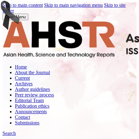
Skip to main content
Skip to main navigation menu
Skip to site
footer
Open Menu
Home
About the Journal
Current
Archives
Author guidelines
Peer review process
Editorial Team
Publication ethics
Announcements
Contact
Submissions
Search