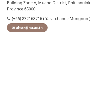
Building Zone A, Muang District, Phitsanulok
Province 65000
📞 (+66) 832168716 ( Yaratchanee Mongnun )
✉ ahstr@nu.ac.th