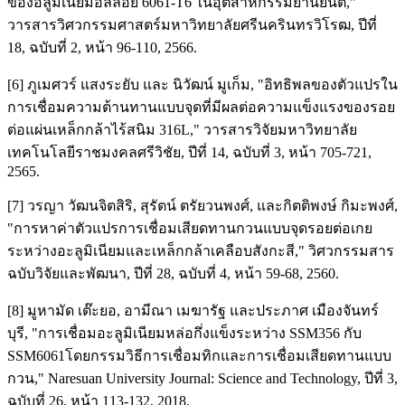
ของอลูมิเนียมอลัลอย 6061-T6 ในอุตสาหกรรมยานยนต์,"
วารสารวิศวกรรมศาสตร์มหาวิทยาลัยศรีนครินทรวิโรฒ, ปีที่
18, ฉบับที่ 2, หน้า 96-110, 2566.
[6] ภูเมศวร์ แสงระยับ และ นิวัฒน์ มูเก็ม, "อิทธิพลของตัวแปรใน
การเชื่อมความต้านทานแบบจุดที่มีผลต่อความแข็งแรงของรอย
ต่อแผ่นเหล็กกล้าไร้สนิม 316L," วารสารวิจัยมหาวิทยาลัย
เทคโนโลยีราชมงคลศรีวิชัย, ปีที่ 14, ฉบับที่ 3, หน้า 705-721,
2565.
[7] วรญา วัฒนจิตสิริ, สุรัตน์ ตรัยวนพงศ์, และกิตติพงษ์ กิมะพงศ์,
"การหาค่าตัวแปรการเชื่อมเสียดทานกวนแบบจุดรอยต่อเกย
ระหว่างอะลูมิเนียมและเหล็กกล้าเคลือบสังกะสี," วิศวกรรมสาร
ฉบับวิจัยและพัฒนา, ปีที่ 28, ฉบับที่ 4, หน้า 59-68, 2560.
[8] มูหามัด เต๊ะยอ, อามีณา เมฆารัฐ และประภาศ เมืองจันทร์
บุรี, "การเชื่อมอะลูมิเนียมหล่อกึ่งแข็งระหว่าง SSM356 กับ
SSM6061โดยกรรมวิธีการเชื่อมทิกและการเชื่อมเสียดทานแบบ
กวน," Naresuan University Journal: Science and Technology, ปีที่ 3,
ฉบับที่ 26, หน้า 113-132, 2018.