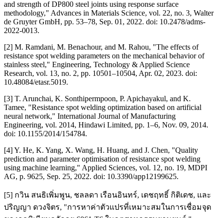
and strength of DP800 steel joints using response surface
methodology," Advances in Materials Science, vol. 22, no. 3, Walter
de Gruyter GmbH, pp. 53–78, Sep. 01, 2022. doi: 10.2478/adms-
2022-0013.
[2] M. Ramdani, M. Benachour, and M. Rahou, "The effects of
resistance spot welding parameters on the mechanical behavior of
stainless steel," Engineering, Technology & Applied Science
Research, vol. 13, no. 2, pp. 10501–10504, Apr. 02, 2023. doi:
10.48084/etasr.5019.
[3] T. Arunchai, K. Sonthipermpoon, P. Apichayakul, and K.
Tamee, "Resistance spot welding optimization based on artificial
neural network," International Journal of Manufacturing
Engineering, vol. 2014, Hindawi Limited, pp. 1–6, Nov. 09, 2014.
doi: 10.1155/2014/154784.
[4] Y. He, K. Yang, X. Wang, H. Huang, and J. Chen, "Quality
prediction and parameter optimisation of resistance spot welding
using machine learning," Applied Sciences, vol. 12, no. 19, MDPI
AG, p. 9625, Sep. 25, 2022. doi: 10.3390/app12199625.
[5] กวิน สนธิเพิ่มพูน, ชลลดา เรือนอินทร์, เดชฤทธิ์ กิติเดช, และ
ปริญญา ดวงจิตร, "การหาค่าตัวแปรที่เหมาะสมในการเชื่อมจุด