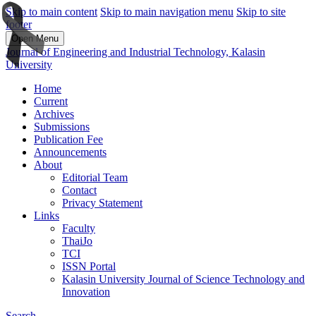
Skip to main content
Skip to main navigation menu
Skip to site
footer
Open Menu
Journal of Engineering and Industrial Technology, Kalasin
University
Home
Current
Archives
Submissions
Publication Fee
Announcements
About
Editorial Team
Contact
Privacy Statement
Links
Faculty
ThaiJo
TCI
ISSN Portal
Kalasin University Journal of Science Technology and
Innovation
Search