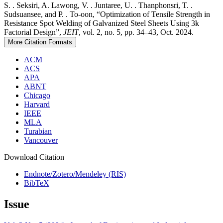
S. . Seksiri, A. Lawong, V. . Juntaree, U. . Thanphonsri, T. .
Sudsuansee, and P. . To-oon, “Optimization of Tensile Strength in
Resistance Spot Welding of Galvanized Steel Sheets Using 3k
Factorial Design”,
JEIT
, vol. 2, no. 5, pp. 34–43, Oct. 2024.
More Citation Formats
ACM
ACS
APA
ABNT
Chicago
Harvard
IEEE
MLA
Turabian
Vancouver
Download Citation
Endnote/Zotero/Mendeley (RIS)
BibTeX
Issue