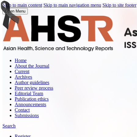
Skip to main content
Skip to main navigation menu
Skip to site footer
Open Menu
Home
About the Journal
Current
Archives
Author guidelines
Peer review process
Editorial Team
Publication ethics
Announcements
Contact
Submissions
Search
Register