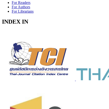
For Readers
For Authors
For Librarians
INDEX IN
Indexed in