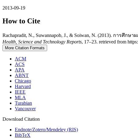
2013-09-19
How to Cite
Rachapradit, N., Suwannapob, J., & Soiwan, N. (2013). การศ
Health, Science and Technology Reports
, 17–23. retrieved from https
More Citation Formats
ACM
ACS
APA
ABNT
Chicago
Harvard
IEEE
MLA
Turabian
Vancouver
Download Citation
Endnote/Zotero/Mendeley (RIS)
BibTeX