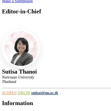
Make a Submission
Editor-in-Chief
Editor-in-Chief
Sutisa Thanoi
Naresuan University
Thailand
SCOPUS
ORCID
sutisat@nu.ac.th
Information