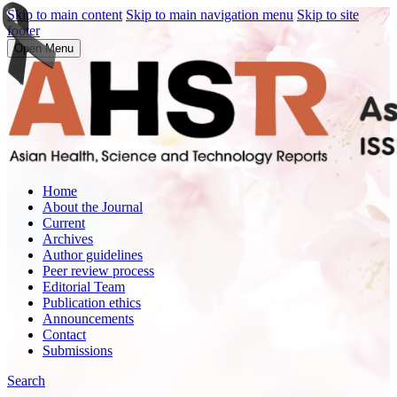
Skip to main content
Skip to main navigation menu
Skip to site
footer
Open Menu
Home
About the Journal
Current
Archives
Author guidelines
Peer review process
Editorial Team
Publication ethics
Announcements
Contact
Submissions
Search