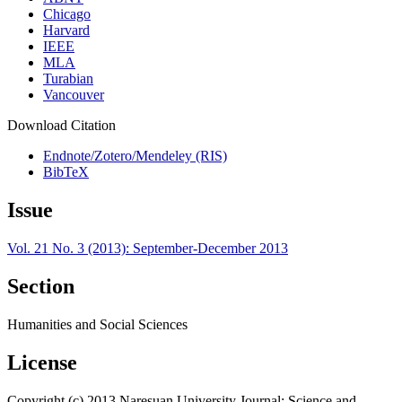
Chicago
Harvard
IEEE
MLA
Turabian
Vancouver
Download Citation
Endnote/Zotero/Mendeley (RIS)
BibTeX
Issue
Vol. 21 No. 3 (2013): September-December 2013
Section
Humanities and Social Sciences
License
Copyright (c) 2013 Naresuan University Journal: Science and